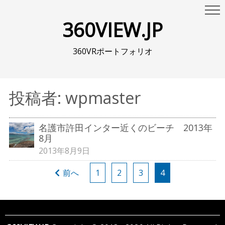
360VIEW.JP
360VRポートフォリオ
投稿者:
wpmaster
名護市許田インター近くのビーチ 2013年
8月
2013年8月9日
投
前へ
1
2
3
4
稿
ナ
ビ