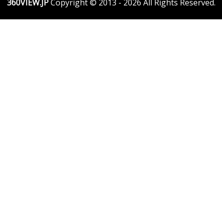
ゲ
360VIEW.JP
Copyright © 2013 - 2026 All Rights Reserved.
ー
シ
ョ
ン