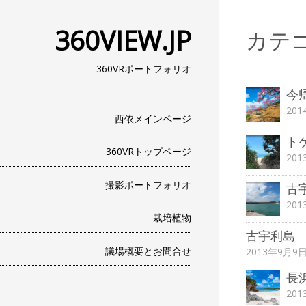
360VIEW.JP
カテ
360VRポートフォリオ
今
20
西依メインページ
ト
360VRトップページ
20
撮影ポートフォリオ
古
20
栽培植物
古宇利島 2
議場概要とお問合せ
2013年9月9
長
20