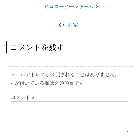
投
ヒロコーヒーファーム
稿
ナ
中村家
ビ
ゲ
コメントを残す
ー
シ
ョ
メールアドレスが公開されることはありません。
ン
※
が付いている欄は必須項目です
コメント
※