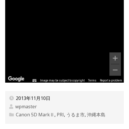
Image may be subject to copyright
Terms
Report a problem
2013年11月10日
wpmaster
Canon 5D MarkⅡ
,
PRI
,
うるま市
,
沖縄本島