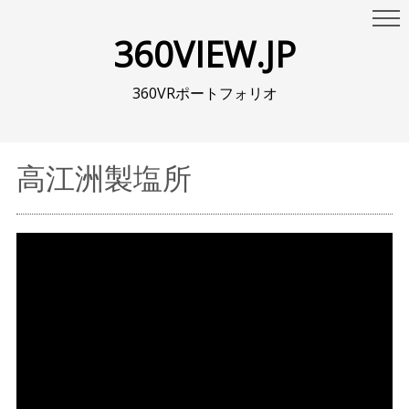
360VIEW.JP
360VRポートフォリオ
高江洲製塩所