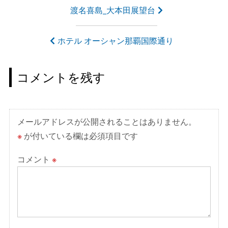
投
渡名喜島_大本田展望台
稿
ナ
ホテル オーシャン那覇国際通り
ビ
ゲ
コメントを残す
ー
シ
ョ
メールアドレスが公開されることはありません。
ン
※
が付いている欄は必須項目です
コメント
※