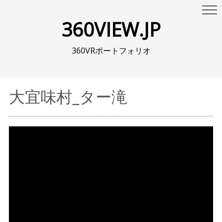
360VIEW.JP
360VRポートフォリオ
大宜味村_ター滝