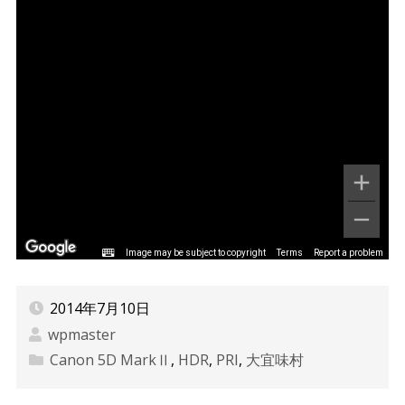
Image may be subject to copyright
Terms
Report a problem
2014年7月10日
wpmaster
Canon 5D MarkⅡ
,
HDR
,
PRI
,
大宜味村