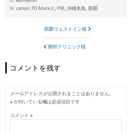
canon 7D MarkⅡ
,
PRI
,
沖縄本島
,
那覇
投
那覇ウェストイン様
稿
ナ
開邦クリニック様
ビ
ゲ
コメントを残す
ー
シ
ョ
メールアドレスが公開されることはありません。
ン
※
が付いている欄は必須項目です
コメント
※